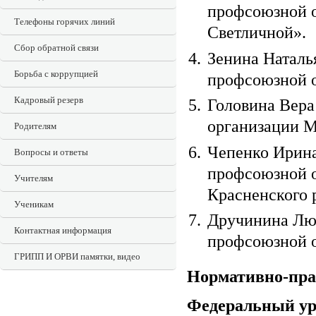
профсоюзной 
Телефоны горячих линий
Светличной».
Сбор обратной связи
Зенина Наталь
Борьба с коррупцией
профсоюзной 
Кадровый резерв
Головина Вера
организации 
Родителям
Чепенко Ирина
Вопросы и ответы
профсоюзной о
Учителям
Красненского 
Ученикам
Дручинина Люд
Контактная информация
профсоюзной 
ГРИПП И ОРВИ памятки, видео
Нормативно-пра
Федеральный ур