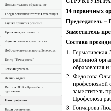
СТРУКТУРА Р
Дополнительное образование
14 первичных о
Государственная итоговая аттестация
Председатель
– 
Оценка принятия решений
Заместитель пр
Проектная деятельность
Состава презид
Функциональная грамотность
Доброжелательная школа Белогорья
Гермативская 
районной орга
Центр "Точка роста"
образования и
Земский учитель
Федосова Ольг
Летний отдых
профсоюзной 
Вестник ЗОЖ «Время быть
заместитель п
здоровым»
Профсоюза раб
Наш профсоюз
Гончарова Люд
Наши достижения