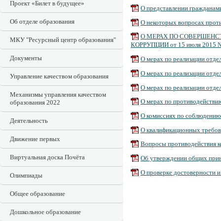
Проект «Билет в будущее»
О представлении гражданами
Об отделе образования
О некоторых вопросах проти
О МЕРАХ ПО СОВЕРШЕНС
МКУ "Ресурсный центр образования"
КОРРУПЦИИ от 15 июля 2015 
Документы
О мерах по реализации отдел
О мерах по реализации отде
Управление качеством образования
О мерах по реализации отде
Механизмы управления качеством
О мерах по противодействи
образования 2022
О комиссиях по соблюдению 
Деятельность
О квалификационных требован
Движение первых
Вопросы противодействия к
Виртуальная доска Почёта
Об утверждении общих прин
О проверке достоверности и
Олимпиады
Общее образование
Дошкольное образование