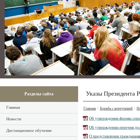
Указы Президента 
Разделы сайта
Главная
Главная
/
Борьба с коррупцией
/
Н
Об утверждении формы справк
Новости
Об утверждении перечня дол
Дистанционное обучение
О представлении гражданами