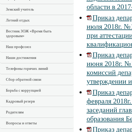
области в 2017
Земский учитель
Приказ депар
Летний отдых
июля 2018г. №
Вестник ЗОЖ «Время быть
при аттестаци
здоровым»
квалификацио
Наш профсоюз
Приказ депар
Наши достижения
июня 2018г. №
Телефоны горячих линий
комиссий депа
Сбор обратной связи
утверждении и
Борьба с коррупцией
Приказ депар
февраля 2018г
Кадровый резерв
заседаний гла
Родителям
образования Б
Вопросы и ответы
Приказ депар