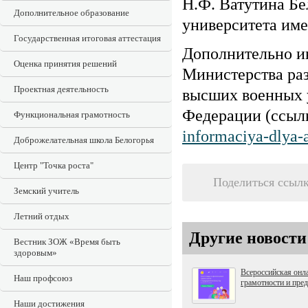
Н.Ф. Ватутина Бе
Дополнительное образование
университета име
Государственная итоговая аттестация
Дополнительно и
Оценка принятия решений
Министерства ра
Проектная деятельность
высших военных 
Федерации (ссыл
Функциональная грамотность
informaciya-dlya-a
Доброжелательная школа Белогорья
Центр "Точка роста"
Поделиться ссыл
Земский учитель
Летний отдых
Другие новости
Вестник ЗОЖ «Время быть
здоровым»
Всероссийская онл
Наш профсоюз
грамотности и пре
Наши достижения