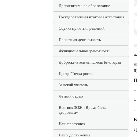
Дополнительное образование
Государственная итоговая аттестация
Оценка принятия решений
Проектная деятельность
Функциональная грамотность
«
Доброжелательная школа Белогорья

п
Центр "Точка роста"
П
Земский учитель
–
Летний отдых
–
Вестник ЗОЖ «Время быть
–
здоровым»
В
Наш профсоюз
Д
Наши достижения