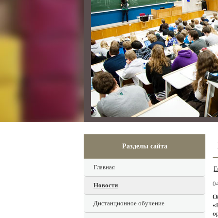
Разделы сайта
Главная
Г
0
Новости
О
Дистанционное обучение
«
о