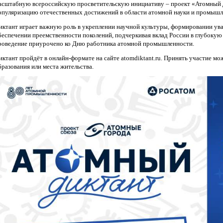
асштабную всероссийскую просветительскую инициативу – проект «Атомный ди
опуляризацию отечественных достижений в области атомной науки и промышл
иктант играет важную роль в укреплении научной культуры, формировании ува
беспечении преемственности поколений, подчеркивая вклад России в глубокую
роведение приурочено ко Дню работника атомной промышленности.
иктант пройдёт в онлайн-формате на сайте atomdiktant.ru. Принять участие м
бразования или места жительства.