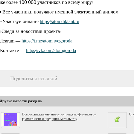
же более 100 000 участников по всему миру!
Все участники получают именной электронный диплом.

Участвуй онлайн:
https://atomdiktant.ru

Следи за новостями проекта:

elegram —
https://t.me/atomnyegoroda
Контакте —
https://vk.com/atomgoroda
Поделиться ссылкой
Другие новости раздела
Всероссийская онлайн-олимпиада по финансовой
О к
грамотности и предпринимательству