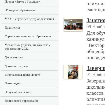
Проект «Билет в будущее»
олимпиа
ежегодн
Об отделе образования
МКУ "Ресурсный центр образования"
Занятия
09 Ноябр
Документы
Для обу
Управление качеством образования
каникул
"Вектор
Механизмы управления качеством
образования 2022
общеобр
проведе
Деятельность
Движение первых
Заверш
01 Ноябр
Виртуальная доска Почёта
Заверши
Олимпиады
школьни
классов
Общее образование
олимпиа
Дошкольное образование