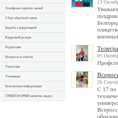
13 Октяб
Уважаем
Телефоны горячих линий
поздрав
Сбор обратной связи
Белгоро
Борьба с коррупцией
олицетв
военных
Кадровый резерв
Родителям
Телегр
05 Октябр
Вопросы и ответы
Профсою
Учителям
Всерос
Ученикам
26 Сентя
Контактная информация
С 17 по
техниче
ГРИПП И ОРВИ памятки, видео
универс
Всеросс
образов