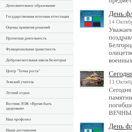
предмет
Дополнительное образование
День фл
Государственная итоговая аттестация
14 Октяб
Оценка принятия решений
Уважаем
поздрав
Проектная деятельность
Белгоро
Функциональная грамотность
олицетв
военных
Доброжелательная школа Белогорья
Центр "Точка роста"
Сегодня
13 Октяб
Земский учитель
Сегодня
Летний отдых
памятни
Вестник ЗОЖ «Время быть
погибши
здоровым»
ВЕЧНЫ
Наш профсоюз
День фл
Наши достижения