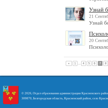
Узнай 
21 Сентя
Узнай б
Психол
20 Сентя
Психоло
«
1
…
4
5
6
7
8
© 2026, Отдел образования администрации Красненского райо
309870, Белгородская область, Красненский район, село Красн