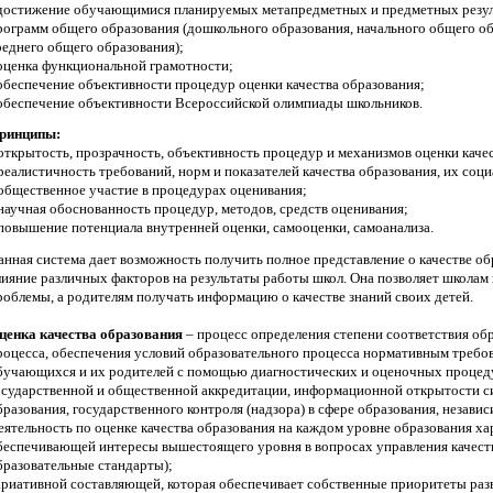
 достижение обучающимися планируемых метапредметных и предметных резул
рограмм общего образования (дошкольного образования, начального общего об
реднего общего образования);
 оценка функциональной грамотности;
 обеспечение объективности процедур оценки качества образования;
 обеспечение объективности Всероссийской олимпиады школьников.
ринципы:
 открытость, прозрачность, объективность процедур и механизмов оценки каче
 реалистичность требований, норм и показателей качества образования, их соци
 общественное участие в процедурах оценивания;
 научная обоснованность процедур, методов, средств оценивания;
 повышение потенциала внутренней оценки, самооценки, самоанализа.
анная система дает возможность получить полное представление о качестве об
лияние различных факторов на результаты работы школ. Она позволяет школам
роблемы, а родителям получать информацию о качестве знаний своих детей.
ценка качества образования
– процесс определения степени соответствия обр
роцесса, обеспечения условий образовательного процесса нормативным треб
бучающихся и их родителей с помощью диагностических и оценочных процеду
осударственной и общественной аккредитации, информационной открытости с
бразования, государственного контроля (надзора) в сфере образования, незави
еятельность по оценке качества образования на каждом уровне образования х
беспечивающей интересы вышестоящего уровня в вопросах управления качест
бразовательные стандарты);
ариативной составляющей, которая обеспечивает собственные приоритеты раз