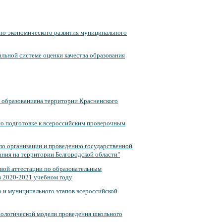
но-экономического развития муниципального
льной системе оценки качества образования
 образованияна территории Красненского
по подготовке к всероссийским проверочным
по организации и проведению государственной
ания на территории Белгородской области"
ой аттестации по образовательным
в 2020-2021 учебном году
о и муниципального этапов всероссийской
нологической модели проведения школьного