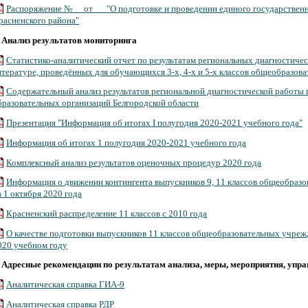
Распоряжение №__ от __ "О подготовке и проведении единого государственн
расненского района"
.
Анализ результатов мониторинга
Статистико-аналитический отчет по результатам региональных диагностиче
итературе, проведённых для обучающихся 3-х, 4-х и 5-х классов общеобразов
Содержательный анализ результатов региональной диагностической работы 
бразовательных организаций Белгородской области
Презентация "Информация об итогах I полугодия 2020-2021 учебного года"
Информация об итогах 1 полугодия 2020-2021 учебного года
Комплексный анализ результатов оценочных процедур 2020 года
Информация о движении контингента выпускников 9, 11 классов общеобразо
а 1 октября 2020 года
Красненский распределение 11 классов с 2010 года
О качестве подготовки выпускников 11 классов общеобразовательных учрежд
020 учебном году
.
Адресные рекомендации по результатам анализа, меры, мероприятия, упр
Аналитическая справка ГИА-9
Аналитическая справка РДР