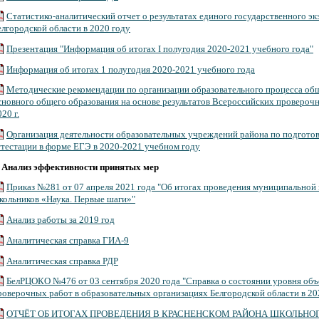
Статистико-аналитический отчет о результатах единого государственного э
елгородской области в 2020 году
Презентация "Информация об итогах I полугодия 2020-2021 учебного года"
Информация об итогах 1 полугодия 2020-2021 учебного года
Методические рекомендации по организации образовательного процесса об
сновного общего образования на основе результатов Всероссийских проверочн
20 г.
Организация деятельности образовательных учреждений района по подготов
ттестации в форме ЕГЭ в 2020-2021 учебном году
.
Анализ эффективности принятых мер
Приказ №281 от 07 апреля 2021 года "Об итогах проведения муниципальной
кольников «Наука. Первые шаги»"
Анализ работы за 2019 год
Аналитическая справка ГИА-9
Аналитическая справка РДР
БелРЦОКО №476 от 03 сентября 2020 года "Справка о состоянии уровня объ
роверочных работ в образовательных организациях Белгородской области в 20
ОТЧЁТ ОБ ИТОГАХ ПРОВЕДЕНИЯ В КРАСНЕНСКОМ РАЙОНА ШКОЛЬН