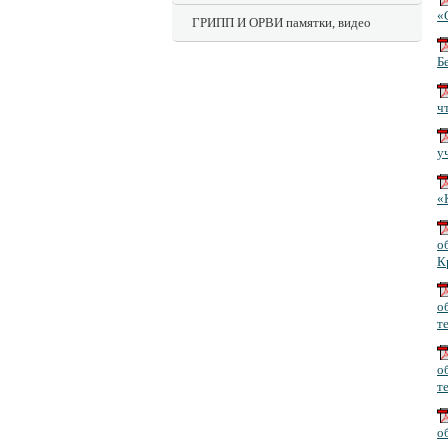
«
ГРИПП И ОРВИ памятки, видео
Б
ч
у
«
о
К
о
т
о
т
о