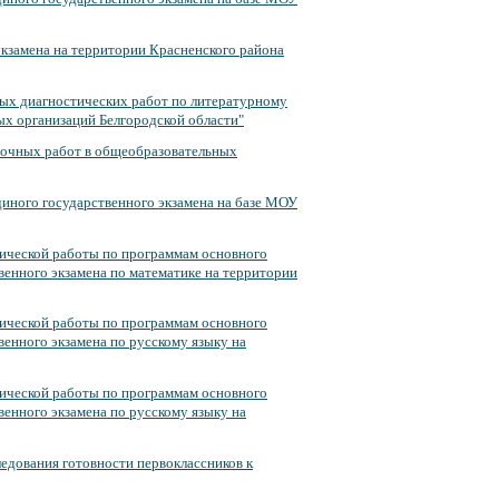
экзамена на территории Красненского района
ных диагностических работ по литературному
ых организаций Белгородской области"
рочных работ в общеобразовательных
диного государственного экзамена на базе МОУ
тической работы по программам основного
венного экзамена по математике на территории
тической работы по программам основного
венного экзамена по русскому языку на
тической работы по программам основного
венного экзамена по русскому языку на
едования готовности первоклассников к