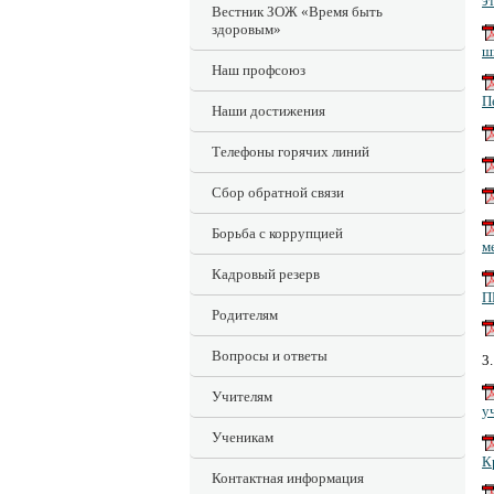
э
Вестник ЗОЖ «Время быть
здоровым»
ш
Наш профсоюз
П
Наши достижения
Телефоны горячих линий
Сбор обратной связи
Борьба с коррупцией
м
Кадровый резерв
П
Родителям
Вопросы и ответы
3
Учителям
у
Ученикам
К
Контактная информация