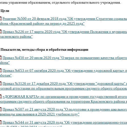
ргана управления образованием, отдельного образовательного учреждения.
.
Цели
Решение №500 от 20 февраля 2018 года "Об утверждении Стратегии социаль
айона «Красненский район» на период до 2025 года"
Приказ №226 от 17 марта 2020 года "Об утверждении Положения о муниципа
расненского района"
.
Показатели, методы сбора и обработки информации
Приказ №450 от 20 июля 2020 года "О мерах по повышению качества общего
айона"
Приказ №653 от 07 октября 2020 года "Об утверждении «дорожной карты» 
аботам"
Приказ №3126 от 17 декабря 2020 года "Об утверждении "дорожной карты" 
тоговой аттестации по образовательным программам среднего общего образов
«ДОРОЖНАЯ КАРТА» по организации и проведению государственной итогов
рограммам среднего общего образования на территории Красненского района 
Приказ №507 от 21 августа 2020 года "О подготовке к проведению школьног
лимпиады школьников в 2020-2021 учебном году"
Приказ №544 от 31 августа 2020 года "Об утверждении организационно-тех