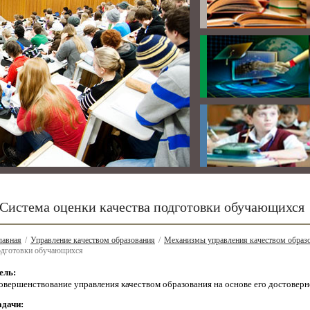
Система оценки качества подготовки обучающихся
лавная
/
Управление качеством образования
/
Механизмы управления качеством образо
одготовки обучающихся
ель:
овершенствование управления качеством образования на основе его достоверн
адачи: