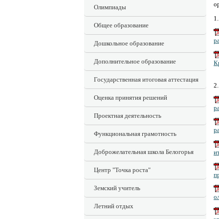
о
Олимпиады
1
Общее образование
р
Дошкольное образование
Дополнительное образование
К
Государственная итоговая аттестация
2
Оценка принятия решений
р
Проектная деятельность
р
Функциональная грамотность
Доброжелательная школа Белогорья
и
Центр "Точка роста"
п
Земский учитель
о
Летний отдых