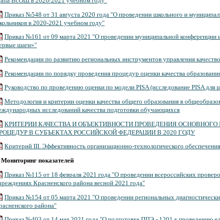
тапа ВсОШ в 2020/2021 учебном году"
Приказ №548 от 31 августа 2020 года "О проведении школьного и муниципа
кольников в 2020-2021 учебном году"
Приказ №161 от 09 марта 2021 "О проведении муниципальной конференции 
ервые шаги»"
Рекомендации по развитию региональных инструментов управления качеств
Рекомендации по порядку проведения процедур оценки качества образовани
Руководство по проведению оценки по модели PISA (исследование PISA для 
Методология и критерии оценки качества общего образования в общеобразо
еждународных исследований качества подготовки обучающихся
КРИТЕРИИ КАЧЕСТВА И ОБЪЕКТИВНОСТИ ПРОВЕДЕНИЯ ОСНОВНОГО П
РОЦЕДУР В СУБЪЕКТАХ РОССИЙСКОЙ ФЕДЕРАЦИИ В 2020 ГОДУ
Критерий III. Эффективность организационно-технологического обеспечени
.
Мониторинг показателей
Приказ №115 от 18 февраля 2021 года "О проведении всероссийских прове
чреждениях Красненского района весной 2021 года"
Приказ №154 от 05 марта 2021 "О проведении региональных диагностическ
расненского района"
Приказ №403 от 14 мая 2021 года "О подготовке ППЭ - 1201 к проведению е