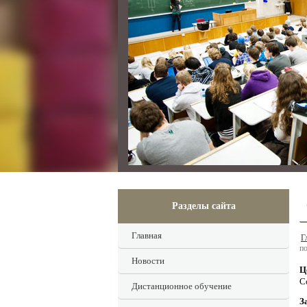
Разделы сайта
Главная
Г
п
Новости
Ц
С
Дистанционное обучение
З