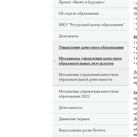
Проект «Билет в будущее»
-
п
с
Об отделе образования
-
-
МКУ "Ресурсный центр образования"
-
Документы
П
•
Управление качеством образования
•
•
•
Механизмы управления качеством
образовательных результатов
•
Д
Механизмы управления качеством
в
образовательной деятельности
п
Механизмы управления качеством
О
образования 2022
п
о
Деятельность
г
о
Движение первых
Д
о
о
Виртуальная доска Почёта
в