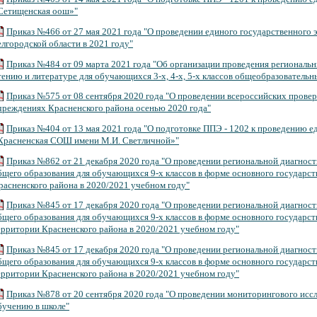
Сетищенская оош»"
Приказ №466 от 27 мая 2021 года "О проведении единого государственного 
елгородской области в 2021 году"
Приказ №484 от 09 марта 2021 года "Об организации проведения региональ
тению и литературе для обучающихся 3-х, 4-х, 5-х классов общеобразовательн
Приказ №575 от 08 сентября 2020 года "О проведении всероссийских прове
чреждениях Красненского района осенью 2020 года"
Приказ №404 от 13 мая 2021 года "О подготовке ППЭ - 1202 к проведению е
Красненская СОШ имени М.И. Светличной»"
Приказ №862 от 21 декабря 2020 года "О проведении региональной диагнос
бщего образования для обучающихся 9-х классов в форме основного государст
расненского района в 2020/2021 учебном году"
Приказ №845 от 17 декабря 2020 года "О проведении региональной диагнос
бщего образования для обучающихся 9-х классов в форме основного государст
ерритории Красненского района в 2020/2021 учебном году"
Приказ №845 от 17 декабря 2020 года "О проведении региональной диагнос
бщего образования для обучающихся 9-х классов в форме основного государст
ерритории Красненского района в 2020/2021 учебном году"
Приказ №878 от 20 сентября 2020 года "О проведении мониторингового иссл
бучению в школе"