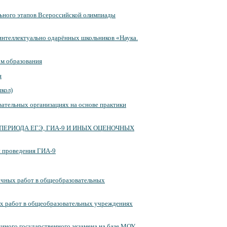
льного этапов Всероссийской олимпиады
интеллектуально одарённых школьников «Наука.
ом образования
я
школ)
вательных организациях на основе практики
ЕРИОДА ЕГЭ, ГИА-9 И ИНЫХ ОЦЕНОЧНЫХ
я проведения ГИА-9
рочных работ в общеобразовательных
их работ в общеобразовательных учреждениях
диного государственного экзамена на базе МОУ