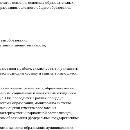
ьтатов освоения основных образовательных
разования, основного общего образования,
ства образования;
альная и личная значимость;
разования в районе, анализировать и учитывать
 вести самодиагностику и выявлять имеющиеся
азовательных результатов, образовательного
ованиям, социальным и личностным ожиданиям
р. Она проводится в рамках процедур
истемы образования, мониторинга системы
симой оценки качества образования.
арактеризуется инвариантной составляющей,
вом образования (федеральные государственные
вития качества образования муниципального