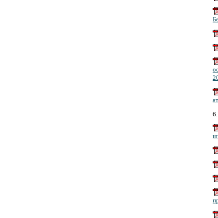
Б
о
20
а
6
ш
п