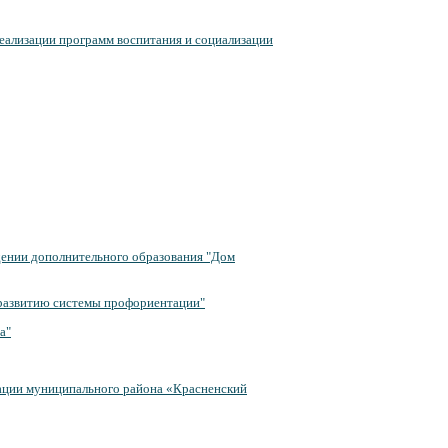
еализации программ воспитания и социализации
ении дополнительного образования "Дом
 развитию системы профориентации"
а"
ации муниципального района «Красненский