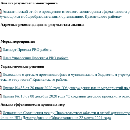
.
Анализ результатов мониторинга
Аналитический отчёт о проведении итогового мониторинга эффективности р
бучающихся в общеобразовательных организациях Красненского района»
.
Адресные рекомендации по результатам анализа
.
Меры, мероприятия
Паспорт Проекта PRO-работа
План Управления Проектом PRO-работа
.
Управленческие решения
Положение о детском проектном офисе в муниципальном бюджетном учрежд
етского творчества" Красненского района
Приказ №455 от 20 июля 2020 года "Об утверждении плана мероприятий по
Приказ №813 от 08 декабря 2020 года "О создании детского проектного офис
.
Анализ эффективности принятых мер
Исполнение Соглашения между Правительством области и главой администр
айон» по НП «Демография» и «Образование» на 22 марта 2021 года