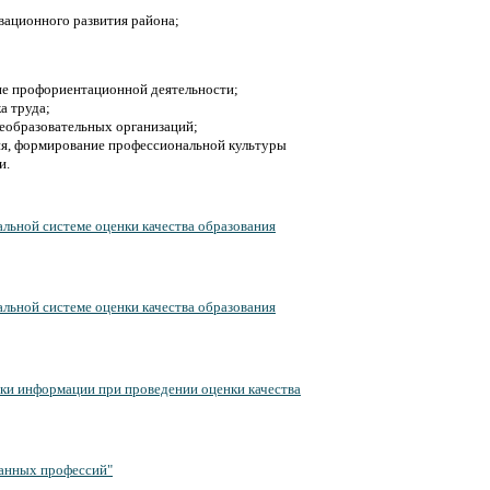
овационного развития района;
ие профориентационной деятельности;
а труда;
еобразовательных организаций;
ия, формирование профессиональной культуры
и.
льной системе оценки качества образования
льной системе оценки качества образования
тки информации при проведении оценки качества
ванных профессий"