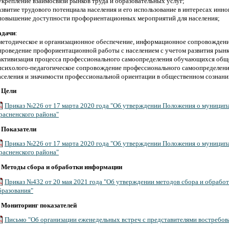
 укрепление взаимосвязи рынков труда и образовательных услуг;
азвитие трудового потенциала населения и его использование в интересах инн
 повышение доступности профориентационных мероприятий для населения;
адачи
:
 методическое и организационное обеспечение, информационное сопровожден
 проведение профориентационной работы с населением с учетом развития рынк
 активизация процесса профессионального самоопределения обучающихся общ
 психолого-педагогическое сопровождение профессионального самоопределен
аселения и значимости профессиональной ориентации в общественном сознани
.
Цели
Приказ №226 от 17 марта 2020 года "Об утверждении Положения о муниципа
расненского района"
.
Показатели
Приказ №226 от 17 марта 2020 года "Об утверждении Положения о муниципа
расненского района"
.
Методы сбора и обработки информации
Приказ №432 от 20 мая 2021 года "Об утверждении методов сбора и обрабо
бразования"
.
Мониторинг показателей
Письмо "Об организации еженедельных встреч с представителями востребо