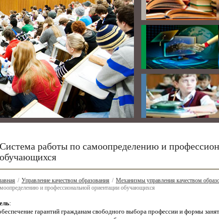
Система работы по самоопределению и профессио
обучающихся
лавная
/
Управление качеством образования
/
Механизмы управления качеством образо
амоопределению и профессиональной ориентации обучающихся
ель
:
 обеспечение гарантий гражданам свободного выбора профессии и формы занят