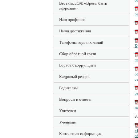
о
Вестник ЗОЖ «Время быть
здоровым»
р
Наш профсоюз
Наши достижения
Телефоны горячих линий
К
Сбор обратной связи
ш
Борьба с коррупцией
о
Кадровый резерв
с
Родителям
р
Вопросы и ответы
н
Учителям
3
Ученикам
«
Контактная информация
о