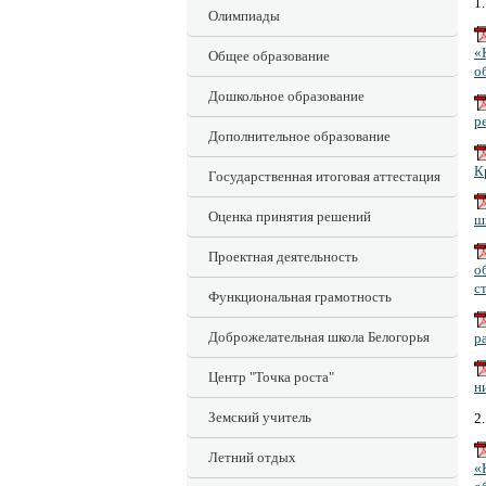
1
Олимпиады
«
Общее образование
о
Дошкольное образование
р
Дополнительное образование
К
Государственная итоговая аттестация
Оценка принятия решений
ш
Проектная деятельность
о
с
Функциональная грамотность
Доброжелательная школа Белогорья
р
Центр "Точка роста"
н
Земский учитель
2.
Летний отдых
«