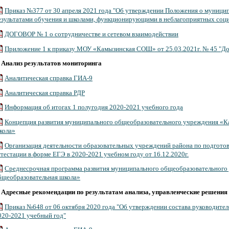
Приказ №377 от 30 апреля 2021 года "Об утверждении Положения о муницип
езультатами обучения и школами, функционирующими в неблагоприятных соц
ДОГОВОР № 1 о сотрудничестве и сетевом взаимодействии
Приложение 1 к приказу МОУ «Камызинская СОШ» от 25.03.2021г. № 45 "
.
Анализ результатов мониторинга
Аналитическая справка ГИА-9
Аналитическая справка РДР
Информация об итогах 1 полугодия 2020-2021 учебного года
Концепция развития муниципального общеобразовательного учреждения «К
кола»
Организация деятельности образовательных учреждений района по подготов
ттестации в форме ЕГЭ в 2020-2021 учебном году от 16.12.2020г.
Среднесрочная программа развития муниципального общеобразовательного
бщеобразовательная школа»
.
Адресные рекомендации по результатам анализа, управленческие решения
Приказ №648 от 06 октября 2020 года "Об утверждении состава руководите
020-2021 учебный год"