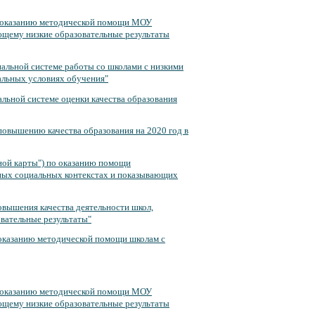
о оказанию методической помощи МОУ
ющему низкие образовательные результаты
альной системе работы со школами с низкими
льных условиях обучения"
льной системе оценки качества образования
повышению качества образования на 2020 год в
ной карты") по оказанию помощи
ных социальных контекстах и показывающих
вышения качества деятельности школ,
вательные результаты"
 оказанию методической помощи школам с
о оказанию методической помощи МОУ
ющему низкие образовательные результаты