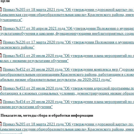
.
Цели
Приказ №205 от 18 марта 2021 года "Об утверждении «дорожной карты» п
Камызинская средняя общеобразовательная школа» Красненского района, име
бучающихся"
Приказ №377 от 30 апреля 2021 года "Об утверждении Положения о муницип
езультатамиобучения и школами, функционирующими внеблагоприятных социа
Приказ №226 от 17 марта 2020 года "Об утверждении Положения о муниципа
расненского района"
Приказ №451 от 20 июля 2020 года "Об утверждении плана мероприятий по 
колах с низкими результатами обучения"
Приказ №452 от 20 июля 2020 года "Об утверждении комплекса мер ("дорож
бщеобразовательным организациям Красненского района, работающим в слож
табильно низкие образовательные результаты, на 2020-2021 годы"
Приказ №453 от 20 июля 2020 года "Об утверждении адресной программы по
аботающих в сложных социальных условиях, демонстрирующих низкие образо
Приказ №454 от 20 июля 2020 года "Об утверждении плана мероприятий по
изкими результатами обучения"
Показатели, методы сбора и обработки информации
Приказ №205 от 18 марта 2021 года "Об утверждении «дорожной карты» п
Камызинская средняя общеобразовательная школа» Красненского района, име