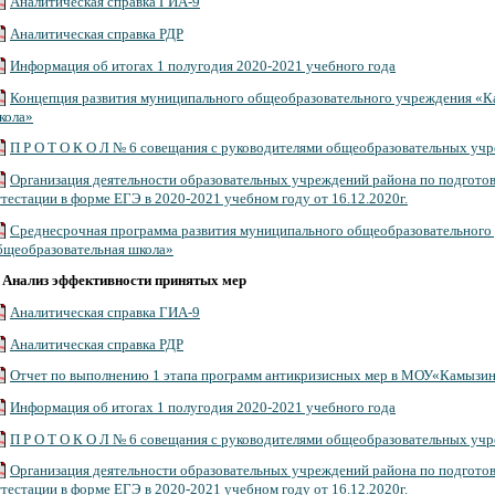
Аналитическая справка ГИА-9
Аналитическая справка РДР
Информация об итогах 1 полугодия 2020-2021 учебного года
Концепция развития муниципального общеобразовательного учреждения «К
кола»
П Р О Т О К О Л № 6 совещания с руководителями общеобразовательных уч
Организация деятельности образовательных учреждений района по подготов
ттестации в форме ЕГЭ в 2020-2021 учебном году от 16.12.2020г.
Среднесрочная программа развития муниципального общеобразовательного
бщеобразовательная школа»
.
Анализ эффективности принятых мер
Аналитическая справка ГИА-9
Аналитическая справка РДР
Отчет по выполнению 1 этапа программ антикризисных мер в МОУ«Камызин
Информация об итогах 1 полугодия 2020-2021 учебного года
П Р О Т О К О Л № 6 совещания с руководителями общеобразовательных уч
Организация деятельности образовательных учреждений района по подготов
ттестации в форме ЕГЭ в 2020-2021 учебном году от 16.12.2020г.