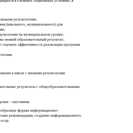
одящихся в сложных социальных условиях, в
ельными результатами;
вня (школьного, муниципального) для
ми;
зультатами на муниципальном уровне;
о низкий образовательный результат;
ит оценить эффективность реализации программ
татами.
вания в школе с низкими результатами
вательные результаты с общеобразовательными
ение – наставник.
нообразные формы информационно-
еские рекомендации, создание информационного
 и пр.