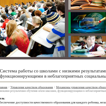
Система работы со школами с низкими результатам
функционирующими в неблагоприятных социальны
лавная
/
Управление качеством образования
/
Механизмы управления качеством образо
 низкими результатами обучения и/или школами, функционирующими в неблагоприятных
ель
:
беспечение доступности качественного образования для каждого ребенка, неза