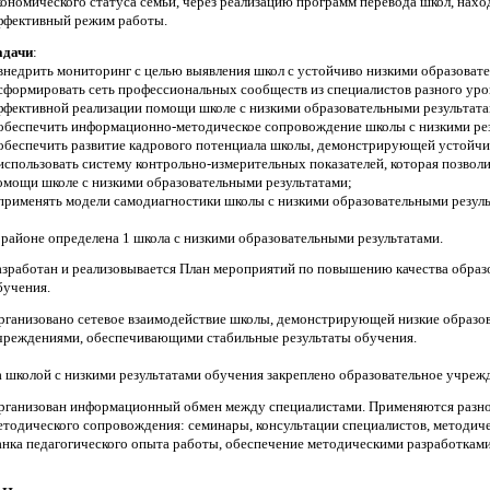
кономического статуса семьи, через реализацию программ перевода школ, нах
ффективный режим работы.
адачи
:
 внедрить мониторинг с целью выявления школ с устойчиво низкими образоват
 сформировать сеть профессиональных сообществ из специалистов разного уро
ффективной реализации помощи школе с низкими образовательными результата
 обеспечить информационно-методическое сопровождение школы с низкими ре
 обеспечить развитие кадрового потенциала школы, демонстрирующей устойчив
 использовать систему контрольно-измерительных показателей, которая позвол
омощи школе с низкими образовательными результатами;
 применять модели самодиагностики школы с низкими образовательными резуль
 районе определена 1 школа с низкими образовательными результатами.
азработан и реализовывается План мероприятий по повышению качества образо
бучения.
рганизовано сетевое взаимодействие школы, демонстрирующей низкие образо
чреждениями, обеспечивающими стабильные результаты обучения.
а школой с низкими результатами обучения закреплено образовательное учрежд
рганизован информационный обмен между специалистами. Применяются раз
етодического сопровождения: семинары, консультации специалистов, методич
анка педагогического опыта работы, обеспечение методическими разработками