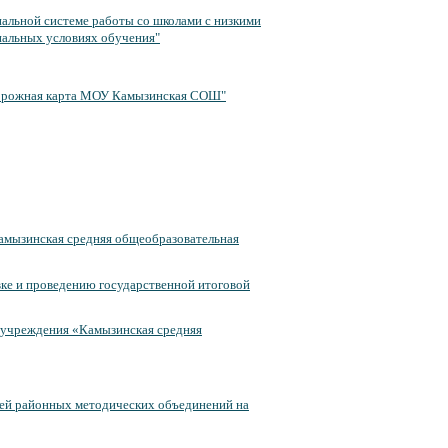
альной системе работы со школами с низкими
иальных условиях обучения"
Дорожная карта МОУ Камызинская СОШ"
амызинская средняя общеобразовательная
ке и проведению государственной итоговой
 учреждения «Камызинская средняя
лей районных методических объединений на