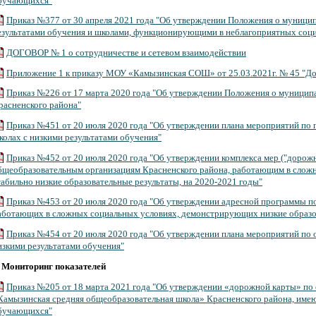
бучающихся"
Приказ №377 от 30 апреля 2021 года "Об утверждении Положения о муницип
езультатами обучения и школами, функционирующими в неблагоприятных соц
ДОГОВОР № 1 о сотрудничестве и сетевом взаимодействии
Приложение 1 к приказу МОУ «Камызинская СОШ» от 25.03.2021г. № 45 "
Приказ №226 от 17 марта 2020 года "Об утверждении Положения о муниципа
расненского района"
Приказ №451 от 20 июля 2020 года "Об утверждении плана мероприятий по 
колах с низкими результатами обучения"
Приказ №452 от 20 июля 2020 года "Об утверждении комплекса мер ("дорож
бщеобразовательным организациям Красненского района, работающим в слож
табильно низкие образовательные результаты, на 2020-2021 годы"
Приказ №453 от 20 июля 2020 года "Об утверждении адресной программы по
аботающих в сложных социальных условиях, демонстрирующих низкие образо
Приказ №454 от 20 июля 2020 года "Об утверждении плана мероприятий по
изкими результатами обучения"
.
Мониторинг показателей
Приказ №205 от 18 марта 2021 года "Об утверждении «дорожной карты» п
Камызинская средняя общеобразовательная школа» Красненского района, име
бучающихся"