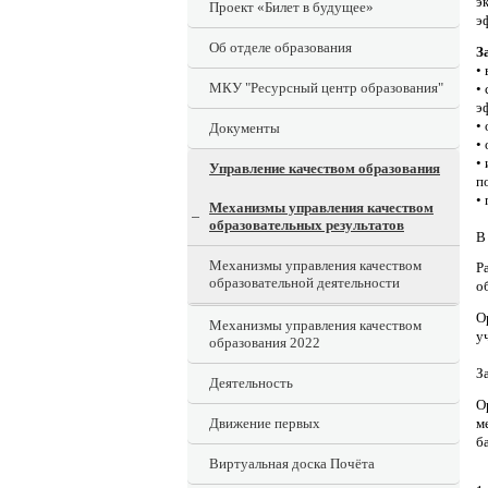
э
Проект «Билет в будущее»
э
Об отделе образования
З
•
МКУ "Ресурсный центр образования"
•
э
•
Документы
•
•
Управление качеством образования
п
•
Механизмы управления качеством
образовательных результатов
В
Механизмы управления качеством
Р
образовательной деятельности
о
О
Механизмы управления качеством
у
образования 2022
З
Деятельность
О
м
Движение первых
б
Виртуальная доска Почёта