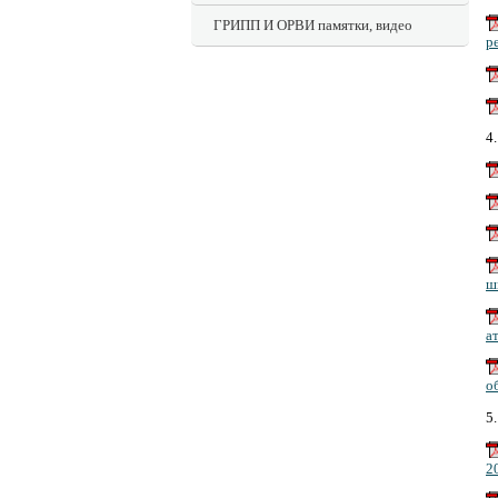
ГРИПП И ОРВИ памятки, видео
р
4
ш
а
о
5
2