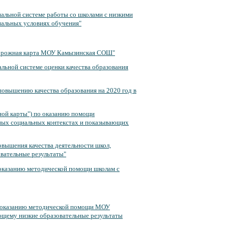
альной системе работы со школами с низкими
иальных условиях обучения"
Дорожная карта МОУ Камызинская СОШ"
льной системе оценки качества образования
повышению качества образования на 2020 год в
ной карты") по оказанию помощи
ных социальных контекстах и показывающих
вышения качества деятельности школ,
вательные результаты"
 оказанию методической помощи школам с
о оказанию методической помощи МОУ
ющему низкие образовательные результаты