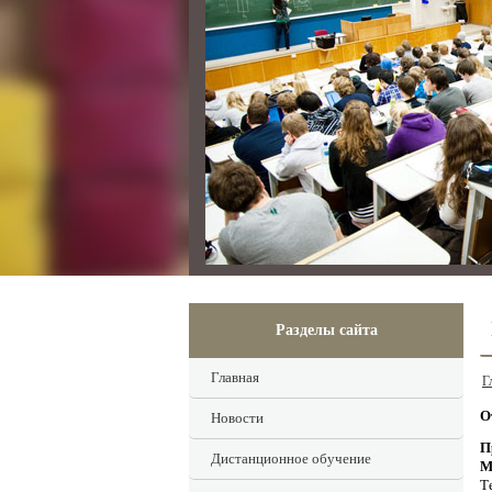
Разделы сайта
Главная
Г
О
Новости
П
Дистанционное обучение
М
Т