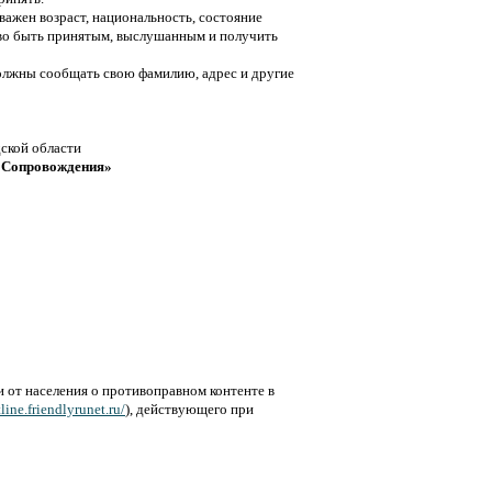
 важен возраст, национальность, состояние
раво быть принятым, выслушанным и получить
должны сообщать свою фамилию, адрес и другие
ской области
 Сопровождения»
 от населения о противоправном контенте в
tline.friendlyrunet.ru/
), действующего при