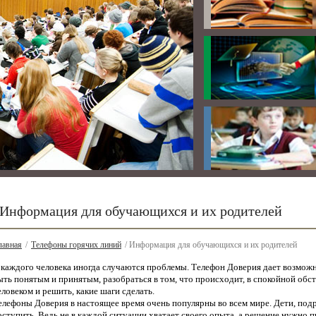
Информация для обучающихся и их родителей
лавная
/
Телефоны горячих линий
/ Информация для обучающихся и их родителей
 каждого человека иногда случаются проблемы. Телефон Доверия дает возможн
ыть понятым и принятым, разобраться в том, что происходит, в спокойной обс
еловеком и решить, какие шаги сделать.
елефоны Доверия в настоящее время очень популярны во всем мире. Дети, подр
оступить. Ведь не в каждой ситуации хватает своего опыта, а решение нужно п