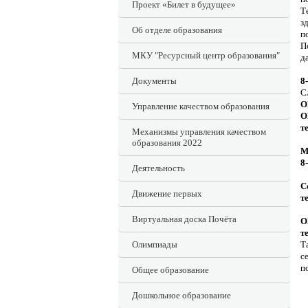
Проект «Билет в будущее»
Т
з
Об отделе образования
п
П
МКУ "Ресурсный центр образования"
д
Документы
8
С
О
Управление качеством образования
О
т
Механизмы управления качеством
образования 2022
М
8
Деятельность
С
Движение первых
т
Виртуальная доска Почёта
О
т
Олимпиады
Т
с
п
Общее образование
Дошкольное образование