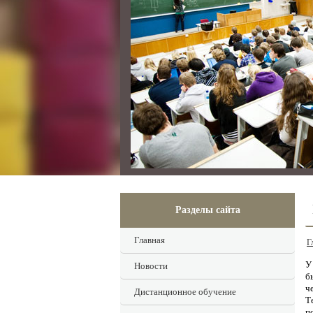
Разделы сайта
Главная
Г
У
Новости
б
ч
Дистанционное обучение
Т
п