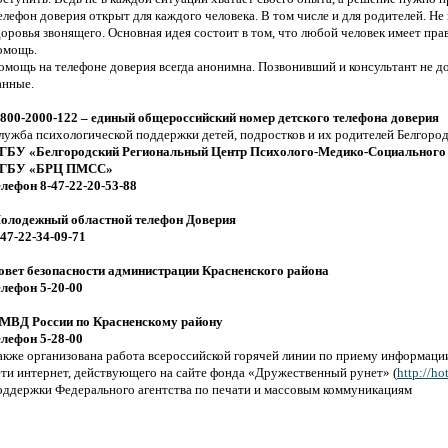
елефон доверия открыт для каждого человека. В том числе и для родителей. Не
доровья звонящего. Основная идея состоит в том, что любой человек имеет п
омощь.
омощь на телефоне доверия всегда анонимна. Позвонивший и консультант не 
анные.
-800-2000-122 – единый общероссийский номер детского телефона доверия
лужба психологической поддержки детей, подростков и их родителей Белгород
ГБУ «Белгородский Региональный Центр Психолого-Медико-Социального
ГБУ «БРЦ ПМСС»
елефон 8-47-22-20-53-88
олодежный областной телефон Доверия
-47-22-34-09-71
овет безопасности администрации Красненского района
елефон 5-20-00
МВД России по Красненскому району
елефон 5-28-00
акже организована работа всероссийской горячей линии по приему информации
ети интернет, действующего на сайте фонда «Дружественный рунет» (
http://ho
оддержки Федерального агентства по печати и массовым коммуникациям