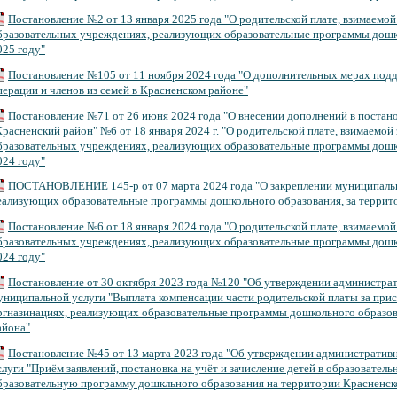
Постановление №2 от 13 января 2025 года "О родительской плате, взимаемой
бразовательных учреждениях, реализующих образовательные программы дошко
025 году"
Постановление №105 от 11 ноября 2024 года "О дополнительных мерах под
перации и членов из семей в Красненском районе"
Постановление №71 от 26 июня 2024 года "О внесении дополнений в поста
Красненский район" №6 от 18 января 2024 г. "О родительской плате, взимаемой
бразовательных учреждениях, реализующих образовательные программы дошко
024 году"
ПОСТАНОВЛЕНИЕ 145-р от 07 марта 2024 года "О закреплении муниципаль
еализующих образовательные программы дошкольного образования, за террито
Постановление №6 от 18 января 2024 года "О родительской плате, взимаемой
бразовательных учреждениях, реализующих образовательные программы дошко
024 году"
Постановление от 30 октября 2023 года №120 "Об утверждении администрат
униципальной услуги "Выплата компенсации части родительской платы за прис
ргназинациях, реализующих образовательные программы дошкольного образов
айона"
Постановление №45 от 13 марта 2023 года "Об утверждении административ
слуги "Приём заявлений, постановка на учёт и зачисление детей в образовате
бразовательную программу дошкльного образования на территории Красненск