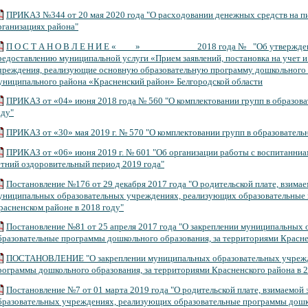
ПРИКАЗ №344 от 20 мая 2020 года "О расходовании денежных средств на п
рганизациях района"
П О С Т А Н О В Л Е Н И Е «____» ___________ 2018 года №_ "Об утвержде
редоставлению муниципальной услуги «Прием заявлений, постановка на учет и 
чреждения, реализующие основную образовательную программу дошкольного о
униципального района «Красненский район» Белгородской области
ПРИКАЗ от «04» июня 2018 года № 560 "О комплектовании групп в образов
оду"
ПРИКАЗ от «30» мая 2019 г. № 570 "О комплектовании групп в образовател
ПРИКАЗ от «06» июня 2019 г. № 601 "Об организации работы с воспитанни
етний оздоровительный период 2019 года"
Постановление №176 от 29 декабря 2017 года "О родительской плате, взимае
униципальных образовательных учреждениях, реализующих образовательные 
расненском районе в 2018 году"
Постановление №81 от 25 апреля 2017 года "О закреплении муниципальных
бразовательные программы дошкольного образования, за территориями Краснен
ПОСТАНОВЛЕНИЕ "О закреплении муниципальных образовательных учрежд
рограммы дошкольного образования, за территориями Красненского района в 2
Постановление №7 от 01 марта 2019 года "О родительской плате, взимаемой 
бразовательных учреждениях, реализующих образовательные программы дошко