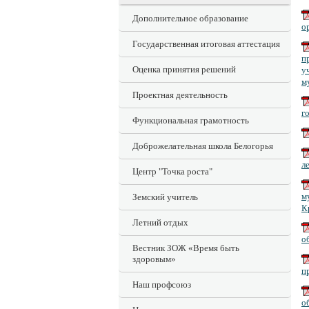
Дополнительное образование
о
Государственная итоговая аттестация
п
Оценка принятия решений
у
м
Проектная деятельность
г
Функциональная грамотность
Доброжелательная школа Белогорья
л
Центр "Точка роста"
м
Земский учитель
К
Летний отдых
о
Вестник ЗОЖ «Время быть
здоровым»
п
Наш профсоюз
о