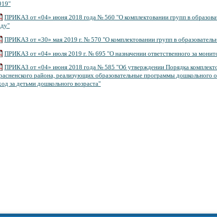
019"
ПРИКАЗ от «04» июня 2018 года № 560 "О комплектовании групп в образов
оду"
ПРИКАЗ от «30» мая 2019 г. № 570 "О комплектовании групп в образовател
ПРИКАЗ от «04» июля 2019 г. № 695 "О назначении ответственного за монит
ПРИКАЗ от «04» июня 2018 года № 585 "Об утверждении Порядка комплекто
расненского района, реализующих образовательные программы дошкольного о
ход за детьми дошкольного возраста"