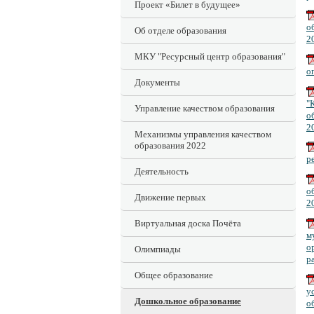
Проект «Билет в будущее»
о
Об отделе образования
2
МКУ "Ресурсный центр образования"
о
Документы
"
Управление качеством образования
о
2
Механизмы управления качеством
образования 2022
р
Деятельность
о
Движение первых
2
Виртуальная доска Почёта
м
о
Олимпиады
р
Общее образование
у
Дошкольное образование
о