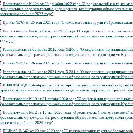
Постановление №124 от 23 декабря 2022 года "О родительской плате, взимае
униципальных образовательных учреждениях, реализующих образовательные 
расненском районе в 2023 году"
Приказ №367 от 25 мая 2021 года "О комплектовании групп в образовательн
Постановление №24 от 04 марта 2022 года "О родительской плате, взимаемой
бразовательных учреждениях, реализующих образовательные программы дошко
022 году"
Распоряжение от 05 марта 2022 года №206-р "О закреплении муниципальны
бразовательные программы дошкольного образования, за территориями Краснен
Приказ №457 от 26 мая 2021 года "О комплектовании групп в образовательн
Распоряжение от 24 марта 2021 года №231-р "О закреплении муниципальны
бразовательные программы дошкольного образования, за территориями Краснен
ИНФОРМАЦИЯ об образовательных организациях, оказывающих услуг по об
озраста с ограниченными возможностями здоровья на территории Красненског
Постановление №10 от 21 января 2020 года "О закреплении муниципальных
бразовательные программы дошкольного образования, за территориями Краснен
Постановление №52 от 15 мая 2020 года "О родительской плате, взимаемой з
бразовательных учреждениях, реализующих образовательные программы дошк
расненском районе в 2020 году"
ПРИКАЗ № 362 от 29 мая 2020 года "О комплектовании групп в образовател