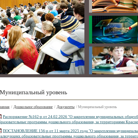
Муниципальный уровень
лавная
/
Дошкольное образование
/
Документы
/ Муниципальный уровень
Распоряжение №162-р от 24.02.2026 "О закреплении муниципальных общео
бразовательные программы дошкольного образования, за территориями Красне
ПОСТАНОВЛЕНИЕ 156-р от 11 марта 2025 года "О закреплении муниципаль
еализующих образовательные программы дошкольного образования, за террито