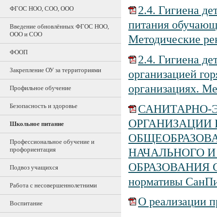
2.4. Гигиена д
ФГОС НОО, СОО, ООО
питания обучающ
Введение обновлённых ФГОС НОО,
ООО и СОО
Методические ре
ФООП
2.4. Гигиена де
Закрепление ОУ за территориями
организацией гор
организациях. Ме
Профильное обучение
Безопасность и здоровье
САНИТАРНО-
ОРГАНИЗАЦИИ
Школьное питание
ОБЩЕОБРАЗОВ
Профессиональное обучение и
профориентация
НАЧАЛЬНОГО И
ОБРАЗОВАНИЯ Са
Подвоз учащихся
нормативы СанПи
Работа с несовершеннолетними
О реализации п
Воспитание