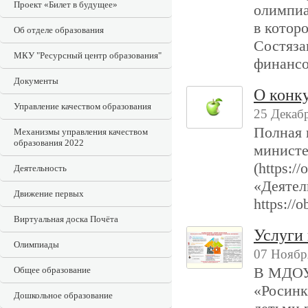
Проект «Билет в будущее»
олимпиа
в котор
Об отделе образования
Состяза
МКУ "Ресурсный центр образования"
финансо
Документы
О конку
Управление качеством образования
25 Декабр
Полная 
Механизмы управления качеством
образования 2022
министе
(https:/
Деятельность
«Деятел
Движение первых
https://o
Виртуальная доска Почёта
Услуги 
Олимпиады
07 Ноябр
В МДОУ 
Общее образование
«Росинк
Дошкольное образование