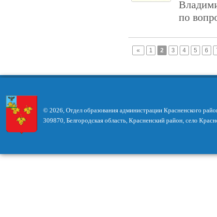
Владими
по вопр
«
1
2
3
4
5
6
© 2026, Отдел образования администрации Красненского райо
309870, Белгородская область, Красненский район, село Красн