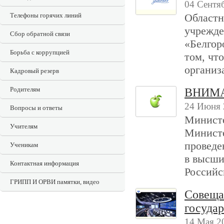
04 Сентя
Телефоны горячих линий
Областн
учрежде
Сбор обратной связи
«Белгор
Борьба с коррупцией
том, что
организ
Кадровый резерв
Родителям
ВНИМАН
24 Июня 
Вопросы и ответы
Министе
Учителям
Министе
проведе
Ученикам
в высши
Контактная информация
Российс
ГРИПП И ОРВИ памятки, видео
Совеща
государ
14 Мая 2