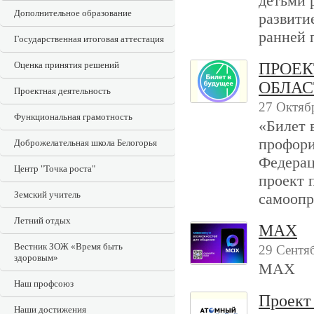
детьми 
Дополнительное образование
развити
ранней 
Государственная итоговая аттестация
Оценка принятия решений
ПРОЕК
ОБЛАС
Проектная деятельность
27 Октяб
Функциональная грамотность
«Билет 
профори
Доброжелательная школа Белогорья
Федерац
Центр "Точка роста"
проект 
Земский учитель
самоопр
Летний отдых
MAX
Вестник ЗОЖ «Время быть
29 Сентя
здоровым»
MAX
Наш профсоюз
Проект
Наши достижения