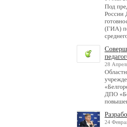
Под пре
России 
готовно
(ГИА) п
среднег
Соверш
педагог
28 Апрел
Областн
учрежде
«Белгор
ДПО «Бе
повышен
Разрабо
24 Феврал